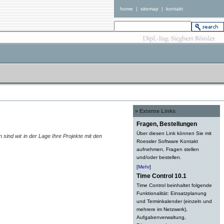
home
|
sitemap
|
kontakt
» Externe Links
Fragen, Bestellungen
Über diesen Link können Sie mit
sind wir in der Lage Ihre Projekte mit den
Roessler Software Kontakt
aufnehmen, Fragen stellen
und/oder bestellen.
[
Mehr
]
Time Control 10.1
Time Control beinhaltet folgende
Funktionalität: Einsatzplanung
und Terminkalender (einzeln und
mehrere im Netzwerk),
Aufgabenverwaltung,