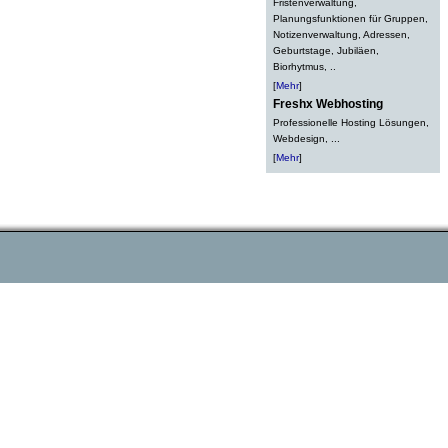
Fristenverwaltung,
Planungsfunktionen für Gruppen,
Notizenverwaltung, Adressen,
Geburtstage, Jubiläen,
Biorhytmus, ..
[
Mehr
]
Freshx Webhosting
Professionelle Hosting Lösungen,
Webdesign, ...
[
Mehr
]