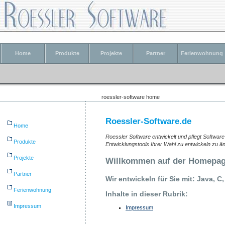
Home
Produkte
Projekte
Partner
Ferienwohnung
roessler-software home
Roessler-Software.de
Home
Roessler Software entwickelt und pflegt Softwar
Produkte
Entwicklungstools Ihrer Wahl zu entwickeln zu ä
Projekte
Willkommen auf der Homepage
Partner
Wir entwickeln für Sie mit: Java, 
Ferienwohnung
Inhalte in dieser Rubrik:
Impressum
Impressum